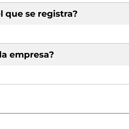
l que se registra?
 la empresa?