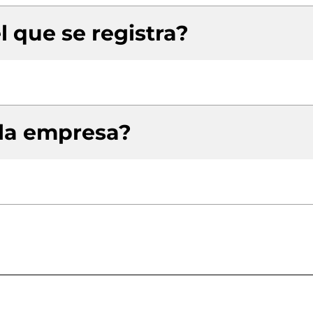
l que se registra?
 la empresa?