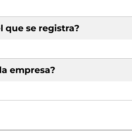
l que se registra?
 la empresa?