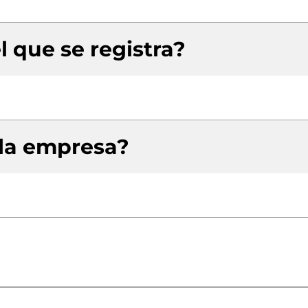
l que se registra?
 la empresa?