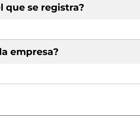
l que se registra?
 la empresa?