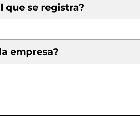
l que se registra?
 la empresa?