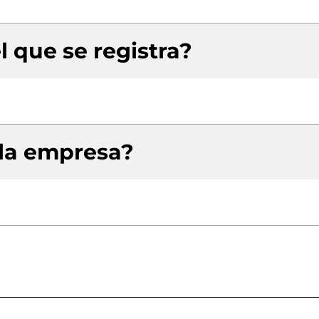
l que se registra?
 la empresa?