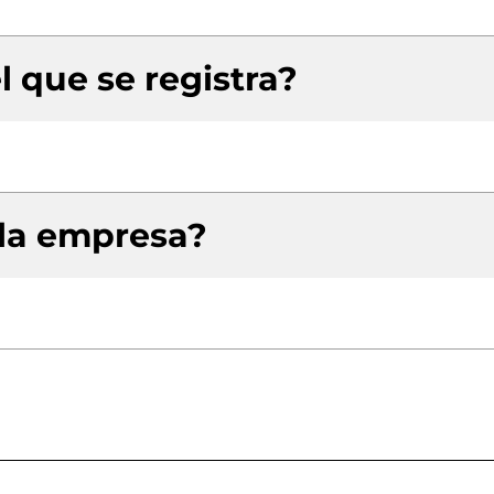
l que se registra?
 la empresa?