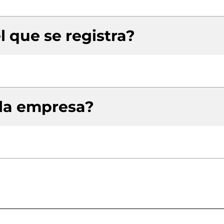
l que se registra?
 la empresa?