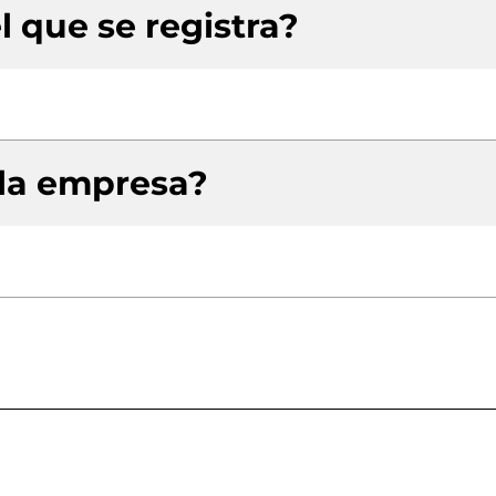
l que se registra?
 la empresa?