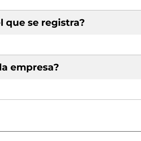
l que se registra?
 la empresa?