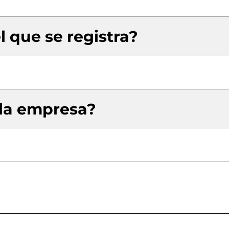
l que se registra?
 la empresa?