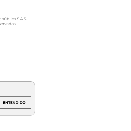
epública S.A.S.
servados.
ENTENDIDO