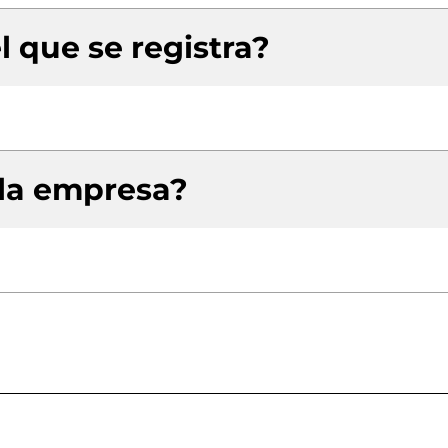
l que se registra?
 la empresa?