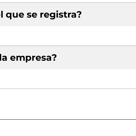
l que se registra?
 la empresa?