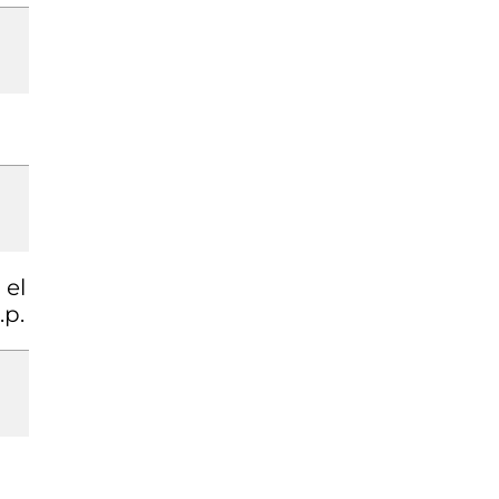
 el
.p.