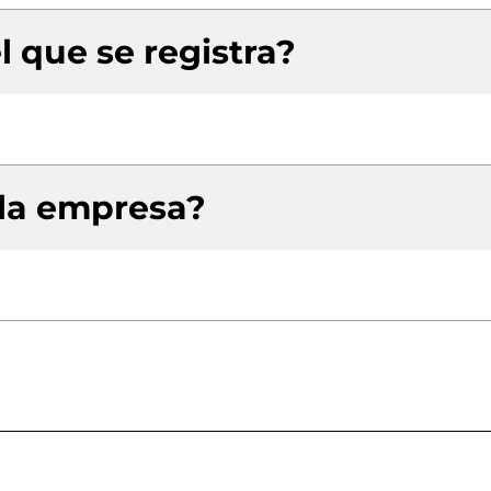
l que se registra?
 la empresa?