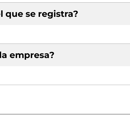
l que se registra?
 la empresa?