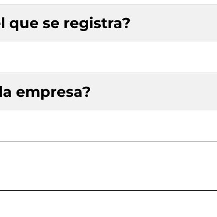
l que se registra?
 la empresa?