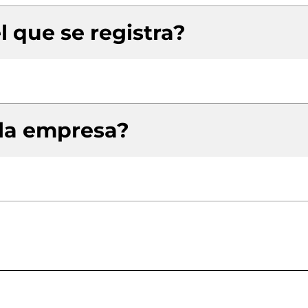
l que se registra?
 la empresa?