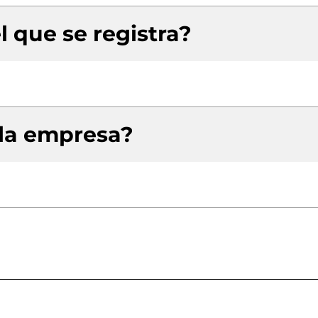
l que se registra?
 la empresa?