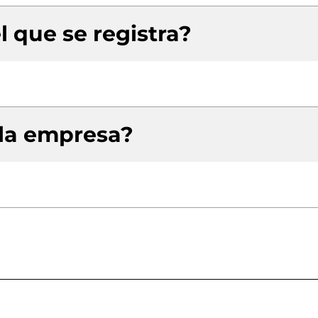
l que se registra?
 la empresa?