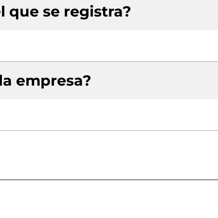
l que se registra?
 la empresa?