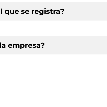
l que se registra?
 la empresa?