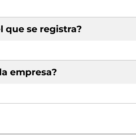
l que se registra?
 la empresa?