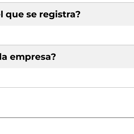
l que se registra?
 la empresa?