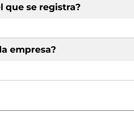
l que se registra?
 la empresa?