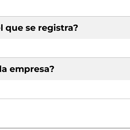
l que se registra?
 la empresa?