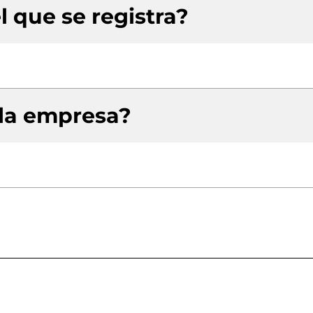
l que se registra?
 la empresa?