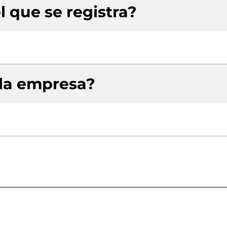
l que se registra?
 la empresa?