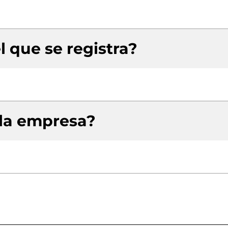
l que se registra?
 la empresa?