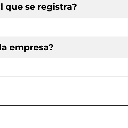
l que se registra?
 la empresa?