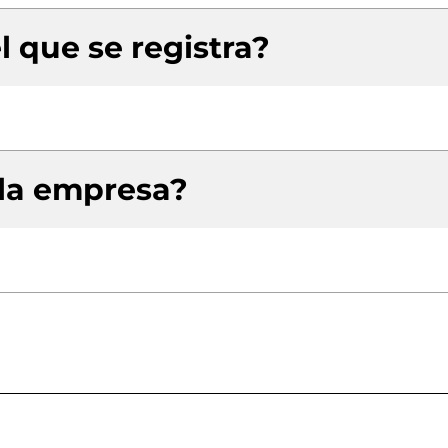
l que se registra?
 la empresa?