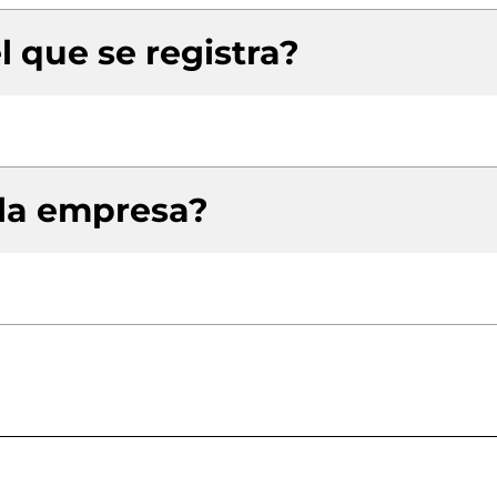
l que se registra?
 la empresa?