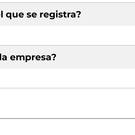
l que se registra?
 la empresa?