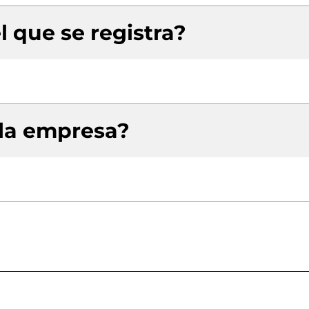
l que se registra?
 la empresa?