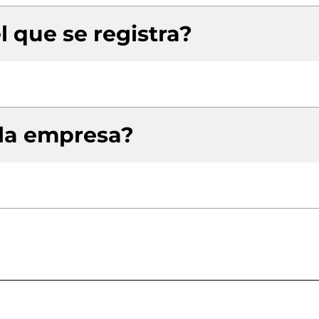
l que se registra?
 la empresa?