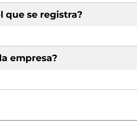
l que se registra?
 la empresa?