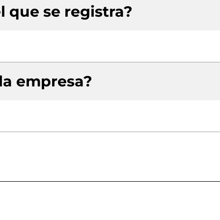
l que se registra?
 la empresa?