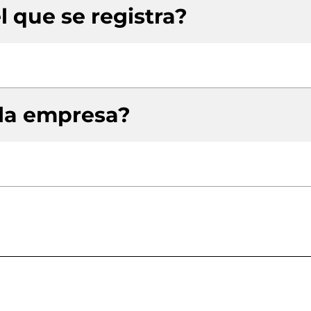
l que se registra?
 la empresa?