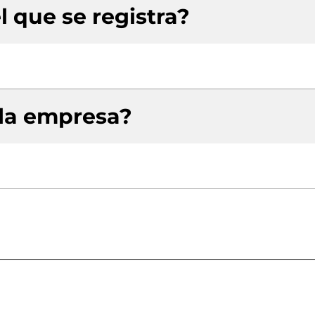
l que se registra?
 la empresa?