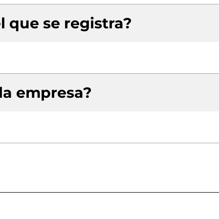
l que se registra?
 la empresa?