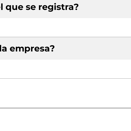
l que se registra?
 la empresa?