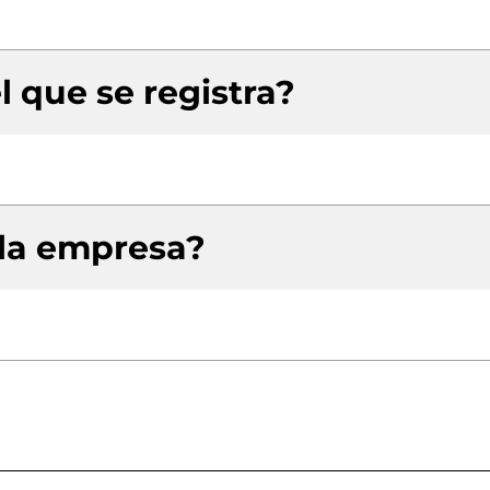
l que se registra?
 la empresa?