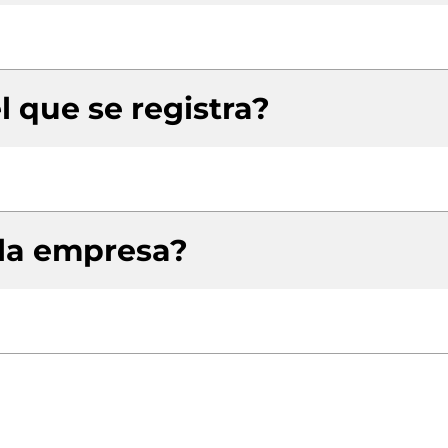
l que se registra?
 la empresa?