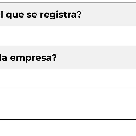
l que se registra?
 la empresa?