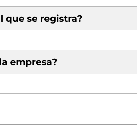
l que se registra?
 la empresa?