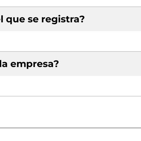
l que se registra?
 la empresa?