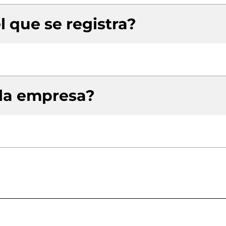
l que se registra?
 la empresa?