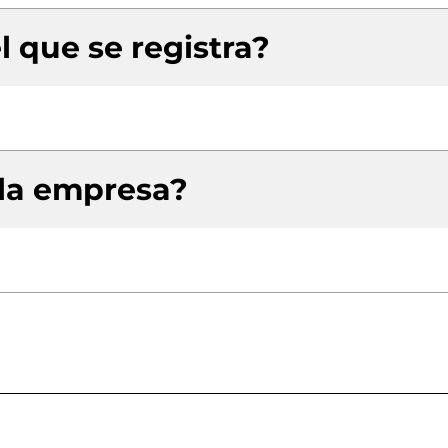
l que se registra?
 la empresa?