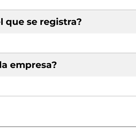
l que se registra?
 la empresa?