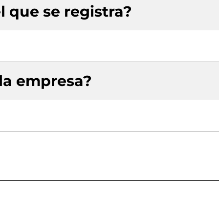
l que se registra?
 la empresa?